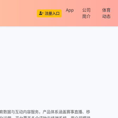
App
公司
体育
注册入口
简介
动态
耕体育数据与互动内容服务，产品体系涵盖赛事直播、移