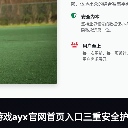
赖、体验出众的综合赛事平
安全为本
坚持业界领先的数据保护
隐私永远第一位。
用户至上
每一次更新、每一项设计
用户需求展开。
游戏ayx官网首页入口三重安全