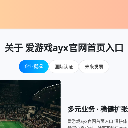
关于 爱游戏ayx官网首页入口
企业概况
国际认证
未来发展
多元业务 · 稳健扩张
爱游戏ayx官网首页入口 深