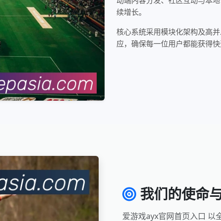
动端内容分发、社区互动与本地
续增长。
核心系统采用模块化架构及高并
应，确保每一位用户都能获得快
我们的使命
爱游戏ayx官网首页入口 