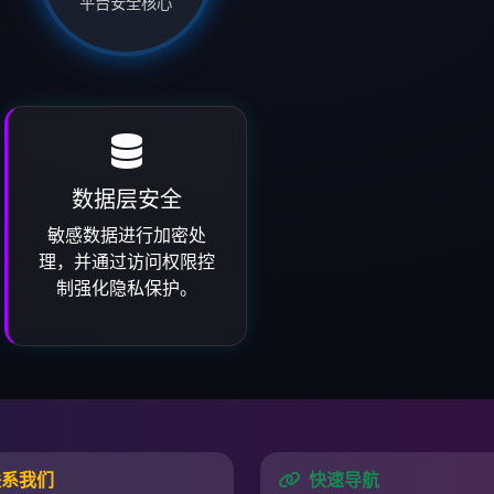
平台安全核心
数据层安全
敏感数据进行加密处
理，并通过访问权限控
制强化隐私保护。
联系我们
快速导航